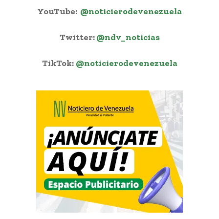
YouTube:
@noticierodevenezuela
Twitter:
@ndv_noticias
TikTok:
@noticierodevenezuela