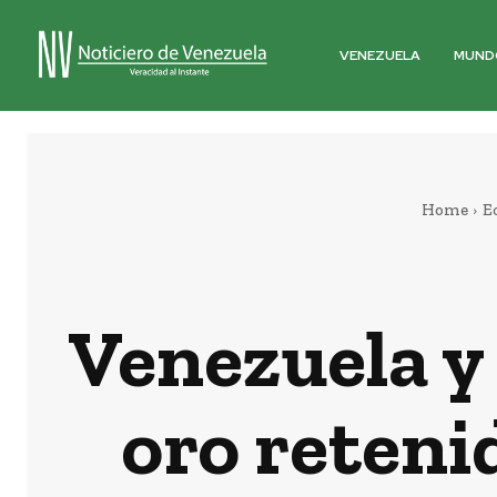
VENEZUELA
MUND
Home
E
Venezuela y
oro reteni