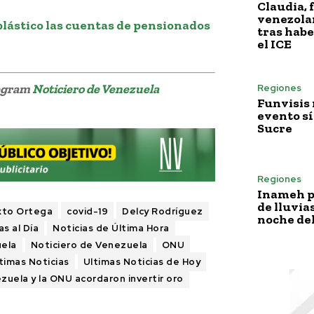
Claudia, 
venezola
plástico las cuentas de pensionados
tras habe
el ICE
legram
Noticiero de Venezuela
Regiones
Funvisis
evento sí
Sucre
Regiones
Inameh p
de lluvia
xto Ortega
covid-19
Delcy Rodríguez
noche del
as al Día
Noticias de Última Hora
uela
Noticiero de Venezuela
ONU
timas Noticias
Ultimas Noticias de Hoy
zuela y la ONU acordaron invertir oro