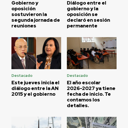
Gobierno y
Diálogo entre el
oposición
gobierno y la
sostuvieron la
oposición se
segunda jornada de
declaró en sesión
reuniones
permanente
Destacado
Destacado
Este jueves inicia el
El año escolar
diálogo entre la AN
2026-2027 ya tiene
2015 y el gobierno
fecha de inicio. Te
contamos los
detalles.