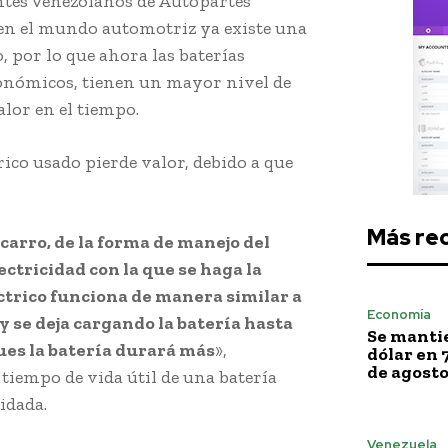
ntes Venezolanos de Autopartes
 en el mundo automotriz ya existe una
, por lo que ahora las baterías
onómicos, tienen un mayor nivel de
alor en el tiempo.
rico usado pierde valor, debido a que
Más re
carro, de la forma de manejo del
ectricidad con la que se haga la
ctrico funciona de manera similar a
Economía
 y se deja cargando la batería hasta
Se mantie
ues la batería durará más
»,
dólar en 
de agost
 tiempo de vida útil de una batería
uidada.
Venezuela