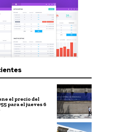
cientes
ne el precio del
755 para el jueves 6
o