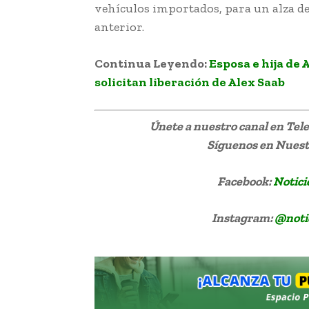
vehículos importados, para un alza d
anterior.
Venezuela carros electricos
Continua Leyendo:
Esposa e hija de
solicitan liberación de Alex Saab
Únete a nuestro canal en Te
Síguenos
en Nuestr
Facebook:
Notici
Instagram:
@noti