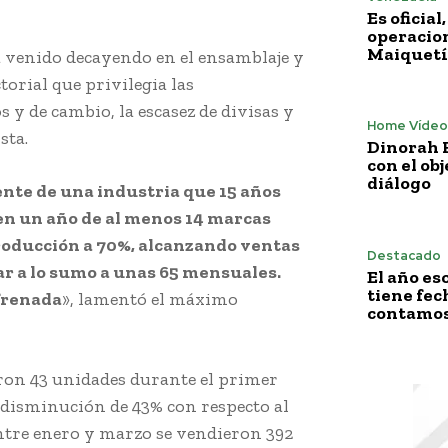
Es oficia
operacion
Maiquetí
ha venido decayendo en el ensamblaje y
torial que privilegia las
 y de cambio, la escasez de divisas y
Home Vídeo
sta.
Dinorah F
con el obj
diálogo
nte de una industria que 15 años
en un año de al menos 14 marcas
producción a 70%, alcanzando ventas
Destacado
ar a lo sumo a unas 65 mensuales.
El año es
tiene fech
frenada
», lamentó el máximo
contamos 
ron 43 unidades durante el primer
a disminución de 43% con respecto al
ntre enero y marzo se vendieron 392