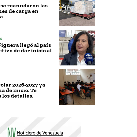
l, se reanudaron las
es de carga en
a
s
iguera llegó al país
etivo de dar inicio al
colar 2026-2027 ya
a de inicio. Te
los detalles.