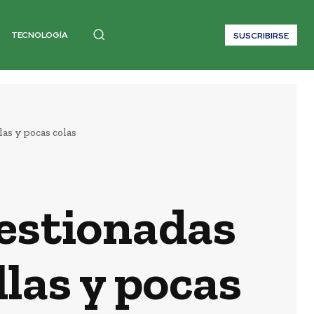
TECNOLOGÍA
SUSCRIBIRSE
as y pocas colas
estionadas
las y pocas