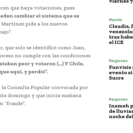
viernes 7
eren que haya votaciones, pues
ueden cambiar el sistema que se
Mundo
 Martínez pide a los nuevos
Claudia, 
venezola
ajo”.
tras habe
el ICE
r, que solo se identificó como Juan,
proceso no cumple con las condiciones
Regiones
staban peor y votaron (…) Y Chile,
Funvisis
que aquí, y perdió”.
evento sí
Sucre
n la Consulta Popular convocada por
este domingo y que inicia mañana
Regiones
n “fraude”.
Inameh p
de lluvia
noche del