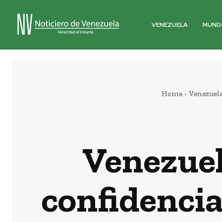
VENEZUELA
MUND
Home
Venezuel
Venezuel
confidencia