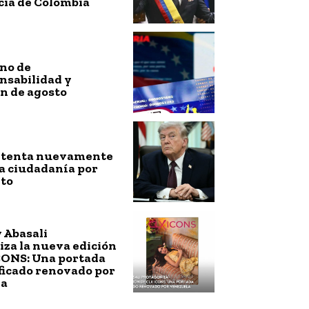
cia de Colombia
no de
nsabilidad y
n de agosto
ntenta nuevamente
a ciudadanía por
to
 Abasali
za la nueva edición
CONS: Una portada
ficado renovado por
la