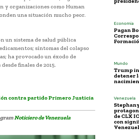
presiden
ción y organizaciones como Human
conden una situación mucho peor.
Economía
Pagan Bo
Correspo
n un sistema de salud pública
Formació
medicamentos; síntomas del colapso
as; ha provocado un éxodo de
Mundo
desde finales de 2015.
Trump i
detener l
nacimien
ión contra partido Primero Justicia
Venezuela
Stephany
protagoni
de CLX I
legram
Noticiero de Venezuela
con signi
Venezue