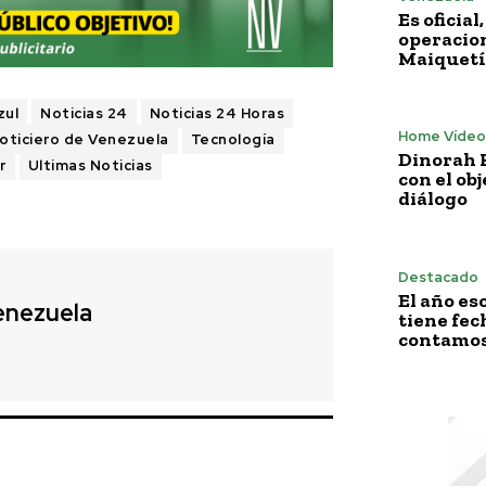
Es oficia
operacion
Maiquetí
zul
Noticias 24
Noticias 24 Horas
Home Vídeo
oticiero de Venezuela
Tecnología
Dinorah F
r
Ultimas Noticias
con el obj
diálogo
Destacado
El año es
enezuela
tiene fech
contamos 