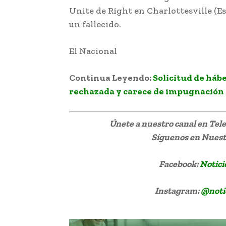
Unite de Right en Charlottesville (E
un fallecido.
El Nacional
Twitter suspende verifi
Continua Leyendo:
Solicitud de hábe
rechazada y carece de impugnación
Únete a nuestro canal en Te
Síguenos
en Nuestr
Facebook:
Notici
Instagram:
@noti