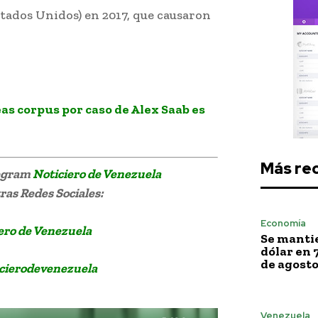
stados Unidos) en 2017, que causaron
cación de cuentas
as corpus por caso de Alex Saab es
Más re
legram
Noticiero de Venezuela
as Redes Sociales:
Economía
ero de Venezuela
Se mantie
dólar en 
de agost
cierodevenezuela
Venezuela