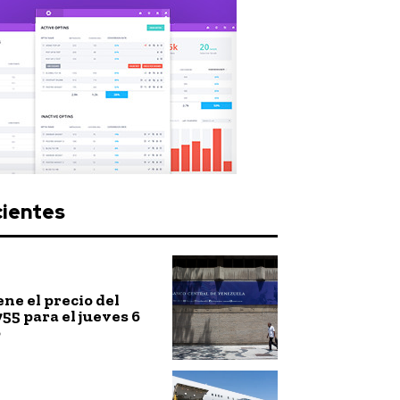
cientes
ne el precio del
755 para el jueves 6
o