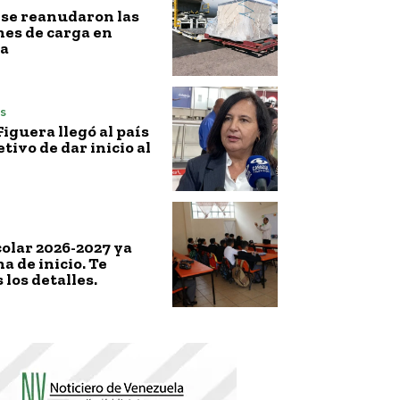
l, se reanudaron las
es de carga en
a
s
iguera llegó al país
etivo de dar inicio al
colar 2026-2027 ya
a de inicio. Te
los detalles.