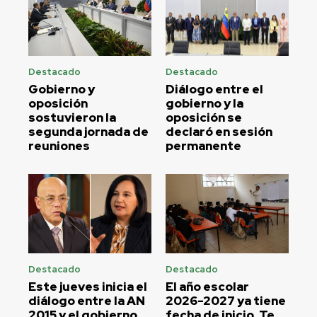
Destacado
Destacado
Gobierno y
Diálogo entre el
oposición
gobierno y la
sostuvieron la
oposición se
segunda jornada de
declaró en sesión
reuniones
permanente
Destacado
Destacado
Este jueves inicia el
El año escolar
diálogo entre la AN
2026-2027 ya tiene
2015 y el gobierno
fecha de inicio. Te