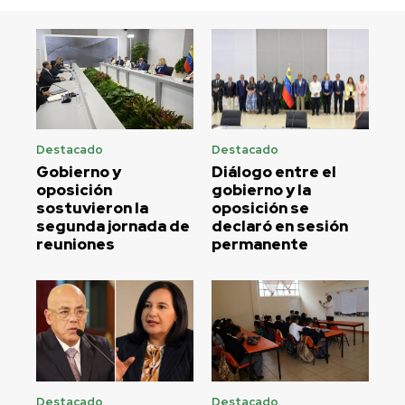
Destacado
Destacado
Gobierno y
Diálogo entre el
oposición
gobierno y la
sostuvieron la
oposición se
segunda jornada de
declaró en sesión
reuniones
permanente
Destacado
Destacado