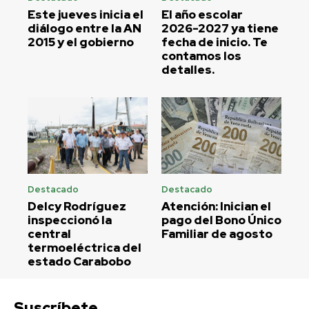
Este jueves inicia el
El año escolar
diálogo entre la AN
2026-2027 ya tiene
2015 y el gobierno
fecha de inicio. Te
contamos los
detalles.
Destacado
Destacado
Delcy Rodríguez
Atención: Inician el
inspeccionó la
pago del Bono Único
central
Familiar de agosto
termoeléctrica del
estado Carabobo
Suscríbete