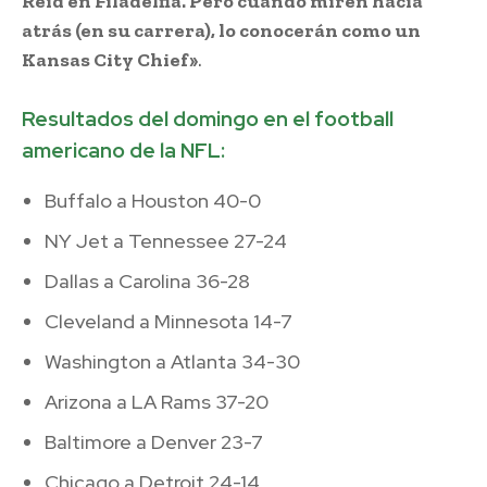
Reid en Filadelfia. Pero cuando miren hacia
atrás (en su carrera), lo conocerán como un
Kansas City Chief»
.
Resultados del domingo en el football
americano de la NFL:
Buffalo a Houston 40-0
NY Jet a Tennessee 27-24
Dallas a Carolina 36-28
Cleveland a Minnesota 14-7
Washington a Atlanta 34-30
Arizona a LA Rams 37-20
Baltimore a Denver 23-7
Chicago a Detroit 24-14