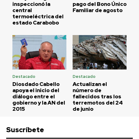
inspeccionó la
pago del Bono Único
central
Familiar de agosto
termoeléctrica del
estado Carabobo
Destacado
Destacado
Diosdado Cabello
Actualizan el
apoya el inicio del
número de
diálogo entre el
fallecidos tras los
gobierno y la AN del
terremotos del 24
2015
de junio
Suscríbete