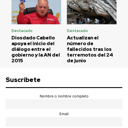
Destacado
Destacado
Diosdado Cabello
Actualizan el
apoya el inicio del
número de
diálogo entre el
fallecidos tras los
gobierno y la AN del
terremotos del 24
2015
de junio
Suscríbete
Nombre o nombre completo
Email