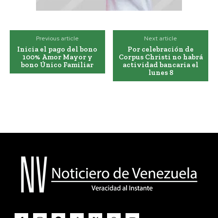
Previous article
Next article
Inicia el pago del bono
Por celebración de
100% Amor Mayor y
Corpus Christi no habrá
bono Único Familiar
actividad bancaria el
lunes 8