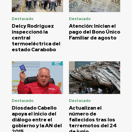
Destacado
Destacado
Delcy Rodríguez
Atención: Inician el
inspeccionó la
pago del Bono Único
central
Familiar de agosto
termoeléctrica del
estado Carabobo
Destacado
Destacado
Diosdado Cabello
Actualizan el
apoya el inicio del
número de
diálogo entre el
fallecidos tras los
gobierno y la AN del
terremotos del 24
2015
de junio