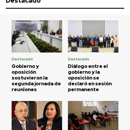
Destacado
Destacado
Destacado
Gobierno y
Diálogo entre el
oposición
gobierno y la
sostuvieron la
oposición se
segunda jornada de
declaró en sesión
reuniones
permanente