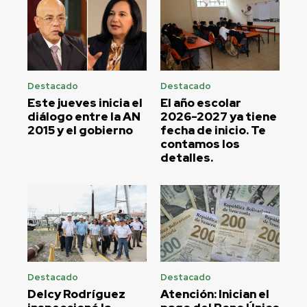
Destacado
Destacado
Este jueves inicia el
El año escolar
diálogo entre la AN
2026-2027 ya tiene
2015 y el gobierno
fecha de inicio. Te
contamos los
detalles.
Destacado
Destacado
Delcy Rodríguez
Atención: Inician el