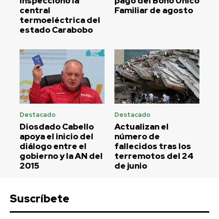
inspeccionó la
pago del Bono Único
central
Familiar de agosto
termoeléctrica del
estado Carabobo
Destacado
Destacado
Diosdado Cabello
Actualizan el
apoya el inicio del
número de
diálogo entre el
fallecidos tras los
gobierno y la AN del
terremotos del 24
2015
de junio
Suscríbete