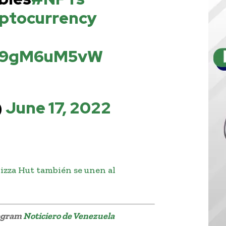
ptocurrency
/U9gM6uM5vW
)
June 17, 2022
Pizza Hut también se unen al
legram
Noticiero de Venezuela