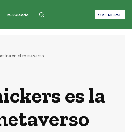
TECNOLOGÍA
SUSCRIBIRSE
losina en el metaverso
ickers es la
 metaverso