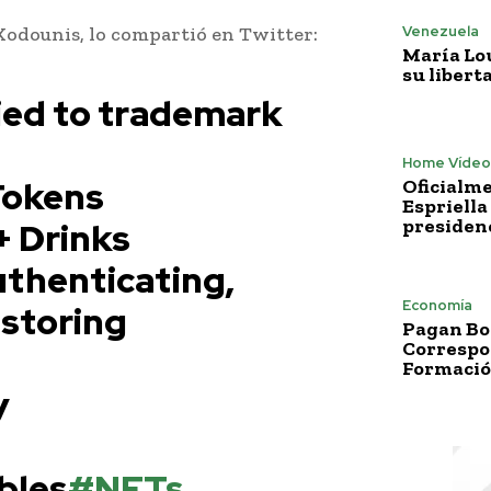
Venezuela
Kodounis, lo compartió en Twitter:
María Lo
su libert
lied to trademark
Home Vídeo
Tokens
Oficialme
Espriella
presiden
+ Drinks
uthenticating,
Economía
 storing
Pagan Bo
Correspo
Formació
y
bles
#NFTs