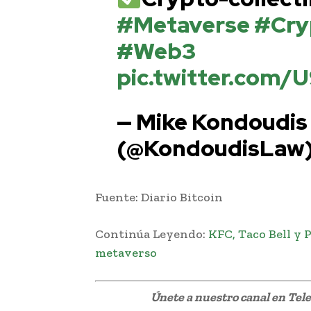
#Metaverse
#Cry
#Web3
pic.twitter.com
— Mike Kondoudis
(@KondoudisLaw
Fuente: Diario Bitcoin
Continúa Leyendo:
KFC, Taco Bell y 
metaverso
Únete a nuestro canal en Te