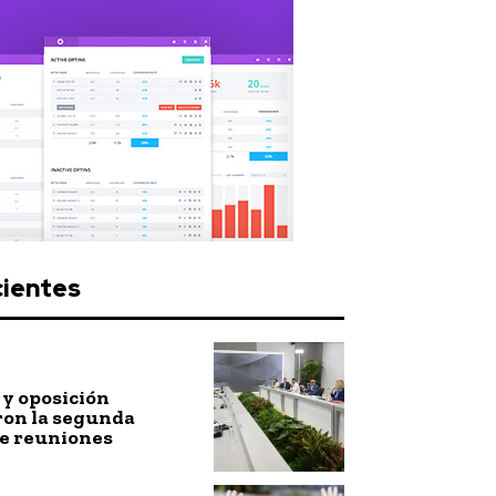
cientes
y oposición
ron la segunda
de reuniones