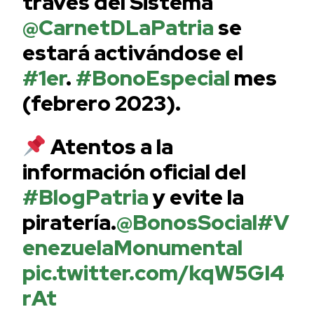
través del Sistema
@CarnetDLaPatria
se
estará activándose el
#1er
.
#BonoEspecial
mes
(febrero 2023).
Atentos a la
información oficial del
#BlogPatria
y evite la
piratería.
@BonosSocial
#V
enezuelaMonumental
pic.twitter.com/kqW5GI4
rAt