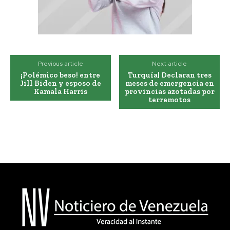
Previous article
Next article
¡Polémico beso! entre
Turquía| Declaran tres
Jill Biden y esposo de
meses de emergencia en
Kamala Harris
provincias azotadas por
terremotos