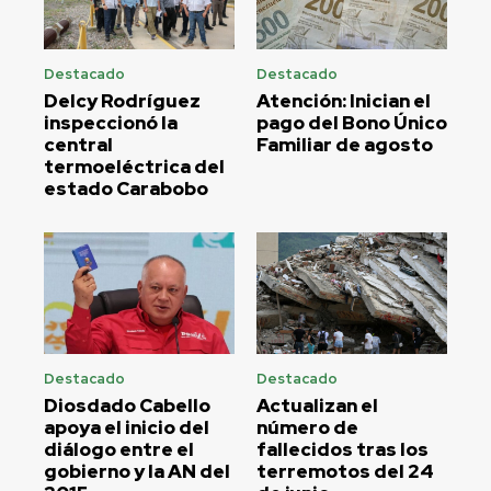
Destacado
Destacado
Delcy Rodríguez
Atención: Inician el
inspeccionó la
pago del Bono Único
central
Familiar de agosto
termoeléctrica del
estado Carabobo
Destacado
Destacado
Diosdado Cabello
Actualizan el
apoya el inicio del
número de
diálogo entre el
fallecidos tras los
gobierno y la AN del
terremotos del 24