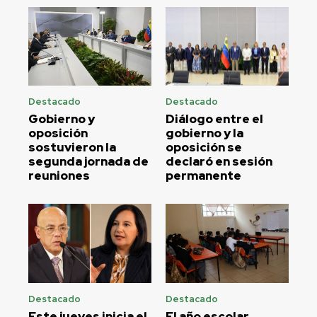
Destacado
Destacado
Gobierno y
Diálogo entre el
oposición
gobierno y la
sostuvieron la
oposición se
segunda jornada de
declaró en sesión
reuniones
permanente
Destacado
Destacado
Este jueves inicia el
El año escolar