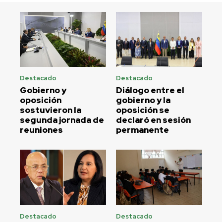
Destacado
Destacado
Gobierno y
Diálogo entre el
oposición
gobierno y la
sostuvieron la
oposición se
segunda jornada de
declaró en sesión
reuniones
permanente
Destacado
Destacado