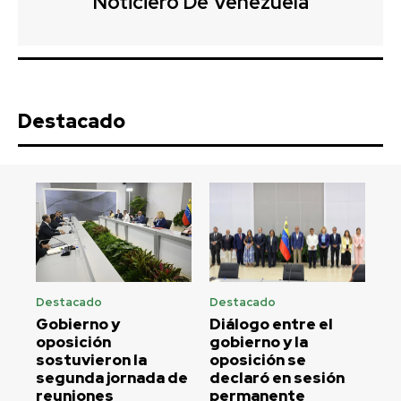
Noticiero De Venezuela
Destacado
Destacado
Destacado
Gobierno y
Diálogo entre el
oposición
gobierno y la
sostuvieron la
oposición se
segunda jornada de
declaró en sesión
reuniones
permanente