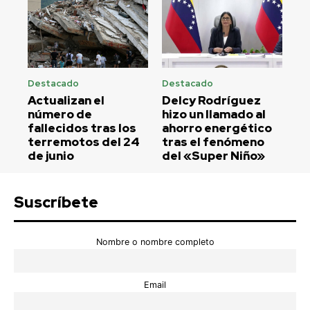
Destacado
Destacado
Actualizan el
Delcy Rodríguez
número de
hizo un llamado al
fallecidos tras los
ahorro energético
terremotos del 24
tras el fenómeno
de junio
del «Super Niño»
Suscríbete
Nombre o nombre completo
Email