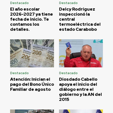
Destacado
Destacado
El año escolar
Delcy Rodríguez
2026-2027 ya tiene
inspeccionó la
fecha de inicio. Te
central
contamos los
termoeléctrica del
detalles.
estado Carabobo
Destacado
Destacado
Atención: Inician el
Diosdado Cabello
pago del Bono Único
apoya el inicio del
Familiar de agosto
diálogo entre el
gobierno y la AN del
2015