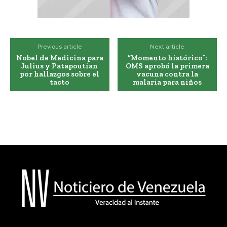
Previous article
Next article
Nobel de Medicina para
“Momento histórico”:
Julius y Patapoutian
OMS aprobó la primera
por hallazgos sobre el
vacuna contra la
tacto
malaria para niños