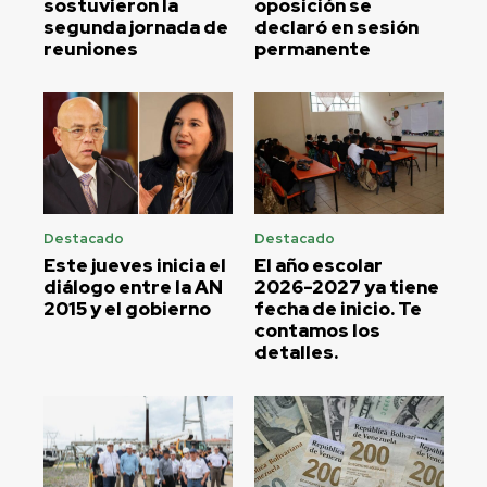
sostuvieron la
oposición se
segunda jornada de
declaró en sesión
reuniones
permanente
Destacado
Destacado
Este jueves inicia el
El año escolar
diálogo entre la AN
2026-2027 ya tiene
2015 y el gobierno
fecha de inicio. Te
contamos los
detalles.