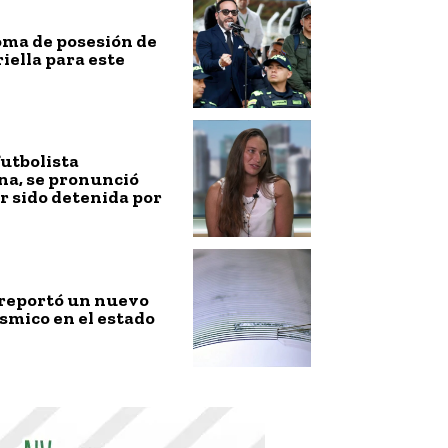
toma de posesión de
riella para este
futbolista
na, se pronunció
r sido detenida por
 reportó un nuevo
smico en el estado