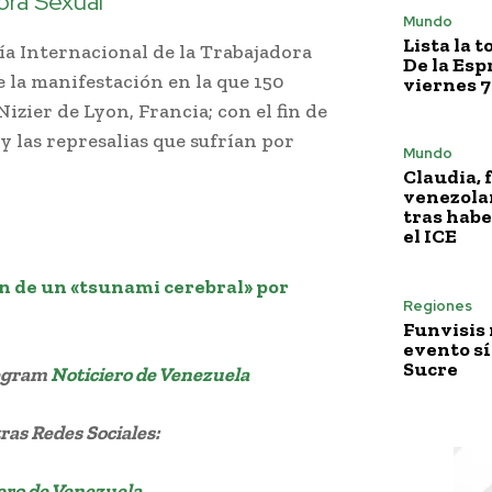
ora Sexual”
Mundo
Lista la 
ía Internacional de la Trabajadora
De la Esp
 la manifestación en la que 150
viernes 7
izier de Lyon, Francia; con el fin de
y las represalias que sufrían por
Mundo
Claudia, 
venezola
tras habe
el ICE
an de un «tsunami cerebral» por
Regiones
Funvisis
evento sí
Sucre
legram
Noticiero de Venezuela
as Redes Sociales:
ero de Venezuela