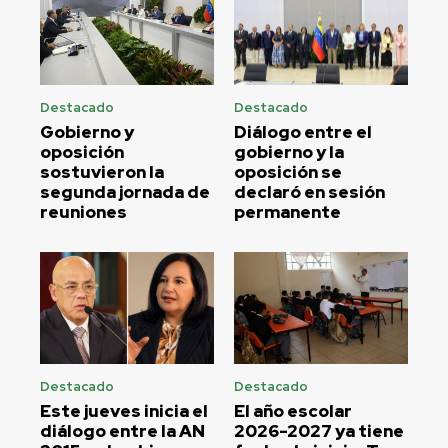
Destacado
Destacado
Gobierno y
Diálogo entre el
oposición
gobierno y la
sostuvieron la
oposición se
segunda jornada de
declaró en sesión
reuniones
permanente
Destacado
Destacado
Este jueves inicia el
El año escolar
diálogo entre la AN
2026-2027 ya tiene