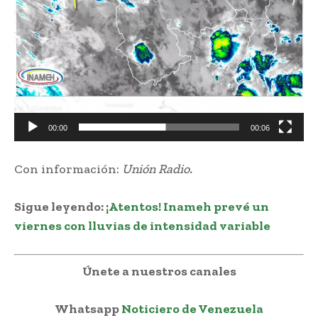
e
v
i
d
e
o
00:00
00:06
Con información:
Unión Radio.
Sigue leyendo:
¡Atentos! Inameh prevé un
viernes con lluvias de intensidad variable
Únete a nuestros canales
Whatsapp
Noticiero de Venezuela