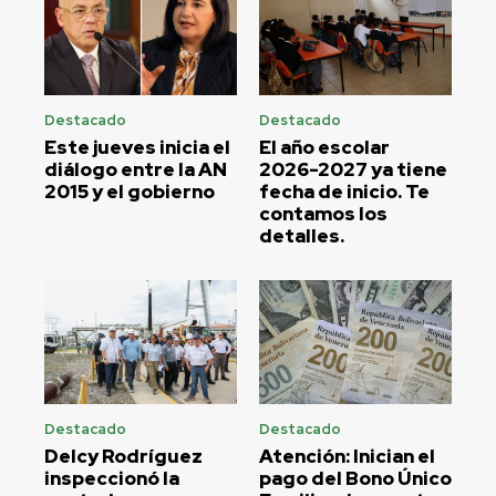
Destacado
Destacado
Este jueves inicia el
El año escolar
diálogo entre la AN
2026-2027 ya tiene
2015 y el gobierno
fecha de inicio. Te
contamos los
detalles.
Destacado
Destacado
Delcy Rodríguez
Atención: Inician el
inspeccionó la
pago del Bono Único