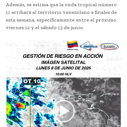
Además, se estima que la onda tropical número
11 arribará al territorio venezolano a finales de
esta semana, específicamente entre el próximo
viernes 12 y el sábado 13 de junio.
R
e
p
r
o
d
u
c
t
o
r
d