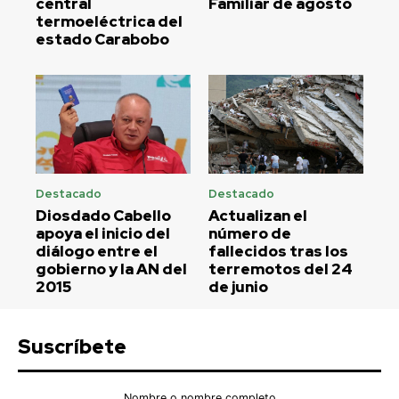
central
Familiar de agosto
termoeléctrica del
estado Carabobo
Destacado
Destacado
Diosdado Cabello
Actualizan el
apoya el inicio del
número de
diálogo entre el
fallecidos tras los
gobierno y la AN del
terremotos del 24
2015
de junio
Suscríbete
Nombre o nombre completo