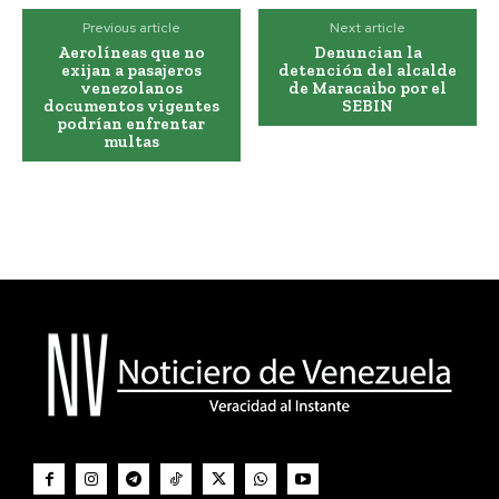
Previous article
Next article
Aerolíneas que no
Denuncian la
exijan a pasajeros
detención del alcalde
venezolanos
de Maracaibo por el
documentos vigentes
SEBIN
podrían enfrentar
multas