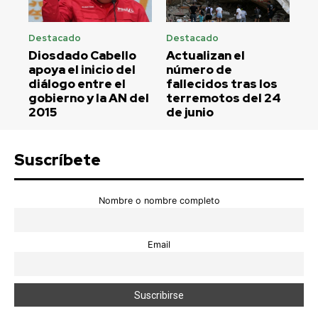
Destacado
Destacado
Diosdado Cabello
Actualizan el
apoya el inicio del
número de
diálogo entre el
fallecidos tras los
gobierno y la AN del
terremotos del 24
2015
de junio
Suscríbete
Nombre o nombre completo
Email