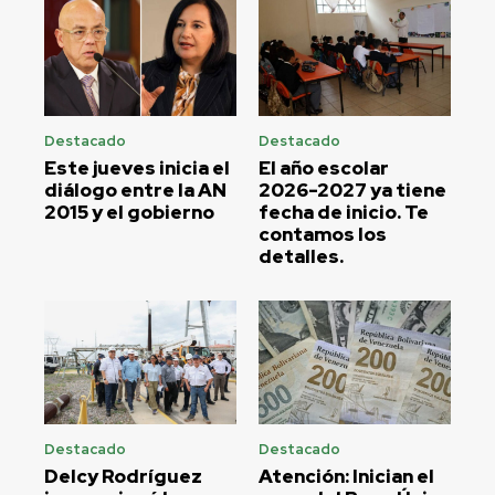
Destacado
Destacado
Este jueves inicia el
El año escolar
diálogo entre la AN
2026-2027 ya tiene
2015 y el gobierno
fecha de inicio. Te
contamos los
detalles.
Destacado
Destacado
Delcy Rodríguez
Atención: Inician el