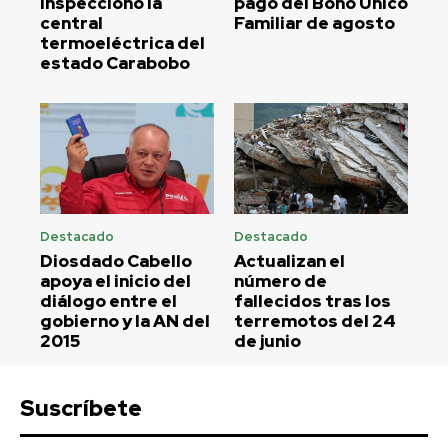
inspeccionó la
pago del Bono Único
central
Familiar de agosto
termoeléctrica del
estado Carabobo
Destacado
Destacado
Diosdado Cabello
Actualizan el
apoya el inicio del
número de
diálogo entre el
fallecidos tras los
gobierno y la AN del
terremotos del 24
2015
de junio
Suscríbete