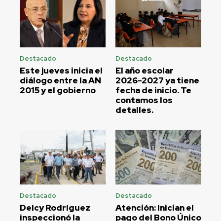
Destacado
Destacado
Este jueves inicia el
El año escolar
diálogo entre la AN
2026-2027 ya tiene
2015 y el gobierno
fecha de inicio. Te
contamos los
detalles.
Destacado
Destacado
Delcy Rodríguez
Atención: Inician el
inspeccionó la
pago del Bono Único