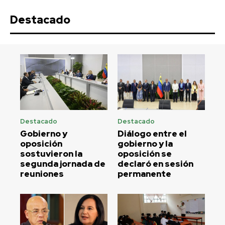
Destacado
Destacado
Destacado
Gobierno y
Diálogo entre el
oposición
gobierno y la
sostuvieron la
oposición se
segunda jornada de
declaró en sesión
reuniones
permanente