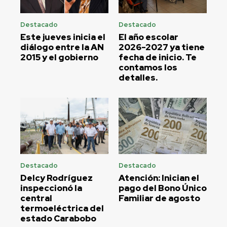
Destacado
Destacado
Este jueves inicia el
El año escolar
diálogo entre la AN
2026-2027 ya tiene
2015 y el gobierno
fecha de inicio. Te
contamos los
detalles.
Destacado
Destacado
Delcy Rodríguez
Atención: Inician el
inspeccionó la
pago del Bono Único
central
Familiar de agosto
termoeléctrica del
estado Carabobo