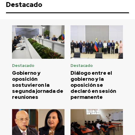
Destacado
Destacado
Destacado
Gobierno y
Diálogo entre el
oposición
gobierno y la
sostuvieron la
oposición se
segunda jornada de
declaró en sesión
reuniones
permanente