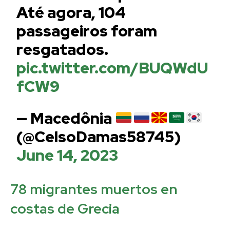
Até agora, 104
passageiros foram
resgatados.
pic.twitter.com/BUQWdU
fCW9
— Macedônia
(@CelsoDamas58745)
June 14, 2023
78 migrantes muertos en
costas de Grecia