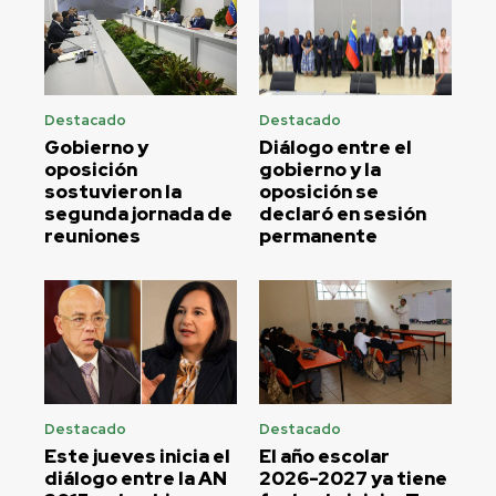
Destacado
Destacado
Gobierno y
Diálogo entre el
oposición
gobierno y la
sostuvieron la
oposición se
segunda jornada de
declaró en sesión
reuniones
permanente
Destacado
Destacado
Este jueves inicia el
El año escolar
diálogo entre la AN
2026-2027 ya tiene