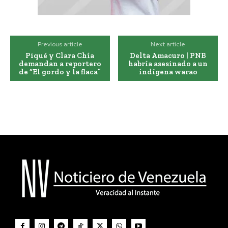
Previous article
Next article
Piqué y Clara Chía
Delta Amacuro | PNB
demandan a reportero
habría asesinado a un
de “El gordo y la flaca”
indígena warao