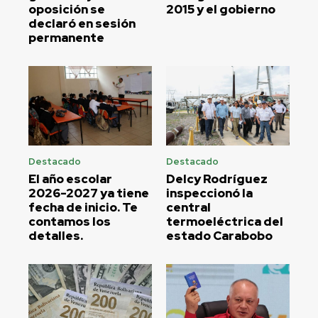
oposición se
2015 y el gobierno
declaró en sesión
permanente
Destacado
Destacado
El año escolar
Delcy Rodríguez
2026-2027 ya tiene
inspeccionó la
fecha de inicio. Te
central
contamos los
termoeléctrica del
detalles.
estado Carabobo