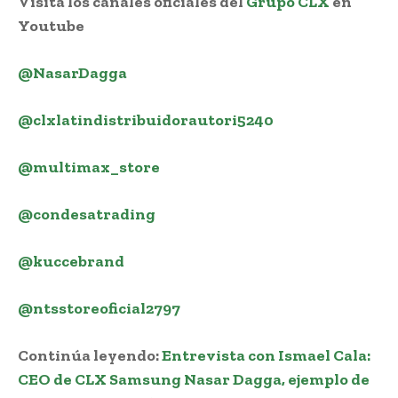
Visita los canales oficiales del
Grupo CLX
en
Youtube
@NasarDagga
@
clxlatindistribuidorautori5240
@multimax_store
@condesatrading
@kuccebrand
@ntsstoreoficial2797
Continúa leyendo:
Entrevista con Ismael Cala:
CEO de CLX Samsung Nasar Dagga, ejemplo de