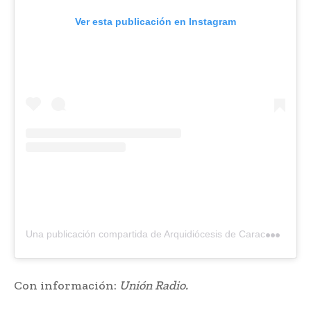
Ver esta publicación en Instagram
U
na publicación compartida de Arquidiócesis de Caracas (@arquidiocesisdecaracas)
Con información:
Unión Radio.