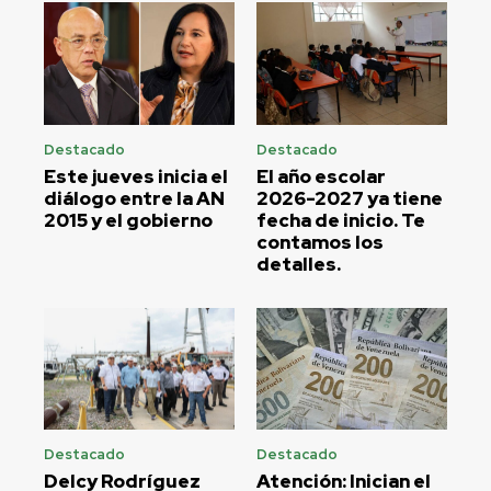
Destacado
Destacado
Este jueves inicia el
El año escolar
diálogo entre la AN
2026-2027 ya tiene
2015 y el gobierno
fecha de inicio. Te
contamos los
detalles.
Destacado
Destacado
Delcy Rodríguez
Atención: Inician el