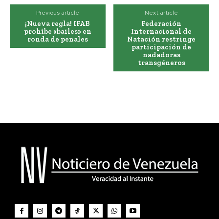
Previous article
Next article
¡Nueva regla! IFAB
Federación
prohíbe «bailes» en
Internacional de
ronda de penales
Natación restringe
participación de
nadadoras
transgéneros