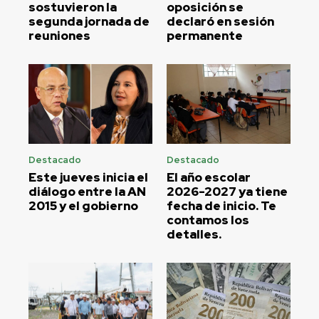
sostuvieron la
oposición se
segunda jornada de
declaró en sesión
reuniones
permanente
Destacado
Destacado
Este jueves inicia el
El año escolar
diálogo entre la AN
2026-2027 ya tiene
2015 y el gobierno
fecha de inicio. Te
contamos los
detalles.