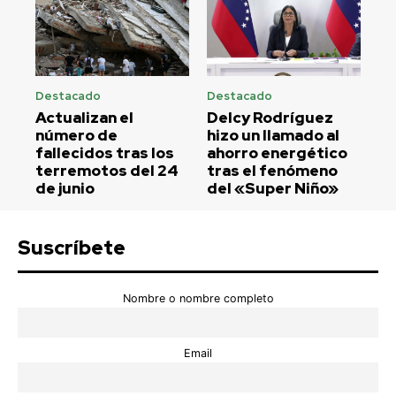
Destacado
Destacado
Actualizan el
Delcy Rodríguez
número de
hizo un llamado al
fallecidos tras los
ahorro energético
terremotos del 24
tras el fenómeno
de junio
del «Super Niño»
Suscríbete
Nombre o nombre completo
Email