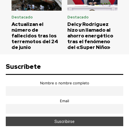
Destacado
Destacado
Actualizan el
Delcy Rodríguez
número de
hizo un llamado al
fallecidos tras los
ahorro energético
terremotos del 24
tras el fenómeno
de junio
del «Super Niño»
Suscríbete
Nombre o nombre completo
Email