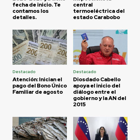
fecha de inicio. Te
central
contamos los
termoeléctrica del
detalles.
estado Carabobo
Destacado
Destacado
Atención: Inician el
Diosdado Cabello
pago del Bono Único
apoya el inicio del
Familiar de agosto
diálogo entre el
gobierno y la AN del
2015