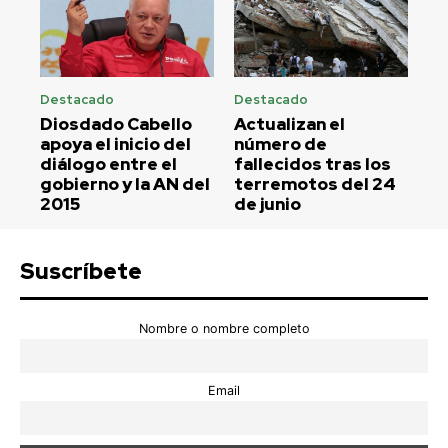
Destacado
Destacado
Diosdado Cabello
Actualizan el
apoya el inicio del
número de
diálogo entre el
fallecidos tras los
gobierno y la AN del
terremotos del 24
2015
de junio
Suscríbete
Nombre o nombre completo
Email