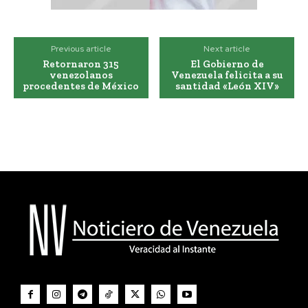
Previous article
Next article
Retornaron 315
El Gobierno de
venezolanos
Venezuela felicita a su
procedentes de México
santidad «León XIV»