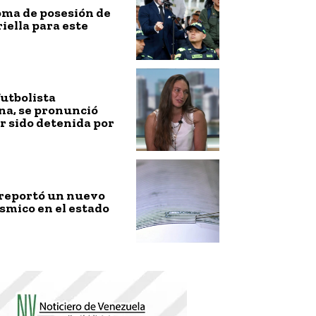
toma de posesión de
riella para este
futbolista
na, se pronunció
r sido detenida por
 reportó un nuevo
smico en el estado