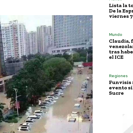
Lista la 
De la Esp
viernes 7
Mundo
Claudia, 
venezola
tras habe
el ICE
Regiones
Funvisis
evento sí
Sucre