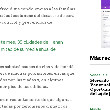
reció sus condolencias a las familias
r las lecciones»
del desastre de cara
e control y prevención de
este mes, 39 ciudades de Henan
a mitad de su media anual de
Más re
es saboteó cauces de ríos y desbordó
ón de muchas poblaciones, en las que
Venezuela
os por las riadas y, en algunas
Mercado 
Venezuela
mer piso de los edificios.
Oportuni
del 24 de 
taron recientemente de que algunas
ectadas por fenómenos climáticos
Mundo