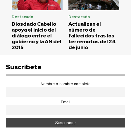
Destacado
Destacado
Diosdado Cabello
Actualizan el
apoya el inicio del
número de
diálogo entre el
fallecidos tras los
gobierno y la AN del
terremotos del 24
2015
de junio
Suscríbete
Nombre o nombre completo
Email