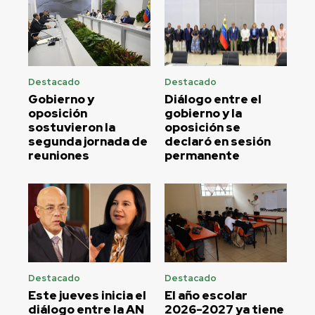
Destacado
Destacado
Gobierno y
Diálogo entre el
oposición
gobierno y la
sostuvieron la
oposición se
segunda jornada de
declaró en sesión
reuniones
permanente
Destacado
Destacado
Este jueves inicia el
El año escolar
diálogo entre la AN
2026-2027 ya tiene