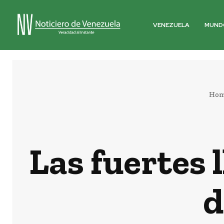
VENEZUELA
MUND
Ho
Las fuertes 
d