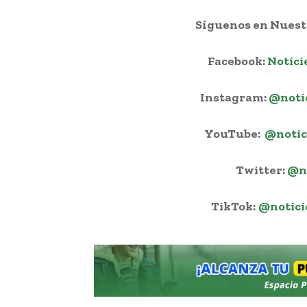
Síguenos en Nuestr
Facebook:
Notici
Instagram:
@noti
YouTube:
@notic
Twitter:
@n
TikTok:
@notici