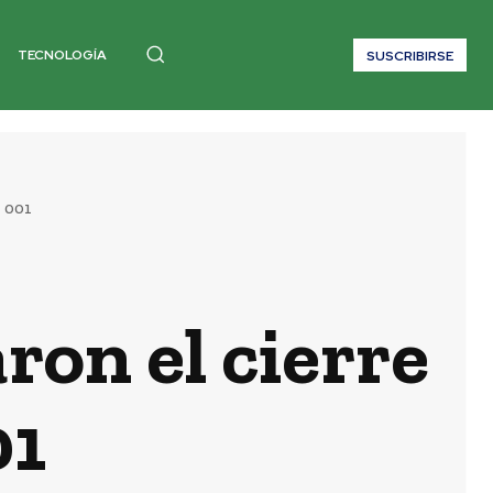
TECNOLOGÍA
SUSCRIBIRSE
l 001
ron el cierre
01