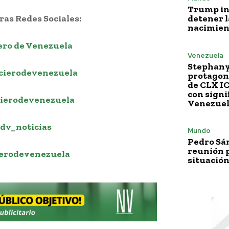
Trump i
detener l
as Redes Sociales:
nacimien
ero de Venezuela
Venezuela
Stephany
cierodevenezuela
protagoni
de CLX I
con signi
ierodevenezuela
Venezue
dv_noticias
Mundo
Pedro Sá
reunión p
erodevenezuela
situación