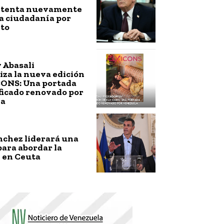
ntenta nuevamente
a ciudadanía por
to
 Abasali
za la nueva edición
CONS: Una portada
ficado renovado por
la
nchez liderará una
ara abordar la
 en Ceuta