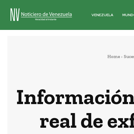
VENEZUELA
MUND
Home
Suce
Información 
real de e