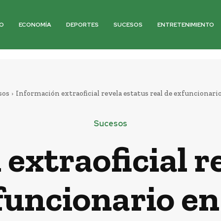
O
ECONOMÍA
DEPORTES
SUCESOS
ENTRETENIMIENTO
sos
Información extraoficial revela estatus real de exfuncionari
Sucesos
extraoficial r
xfuncionario e