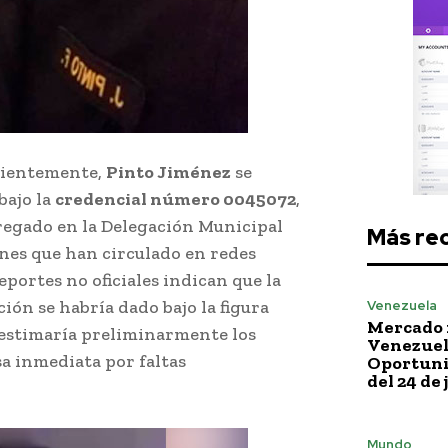
ecientemente,
Pinto Jiménez
se
bajo la
credencial número 0045072
,
regado en la Delegación Municipal
Más re
ones que han circulado en redes
reportes no oficiales indican que la
ción se habría dado bajo la figura
Venezuela
Mercado 
sestimaría preliminarmente los
Venezuela
a inmediata por faltas
Oportuni
del 24 de 
Mundo