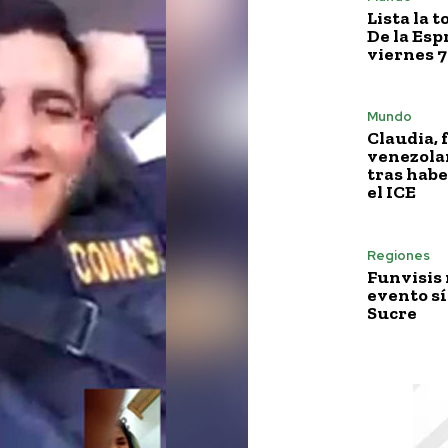
Lista la 
De la Esp
viernes 7
Mundo
Claudia, 
venezola
tras habe
el ICE
Regiones
Funvisis
evento sí
Sucre