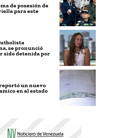
toma de posesión de
riella para este
futbolista
na, se pronunció
r sido detenida por
 reportó un nuevo
smico en el estado