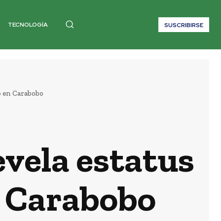
TECNOLOGÍA
SUSCRIBIRSE
o en Carabobo
evela estatus
n Carabobo