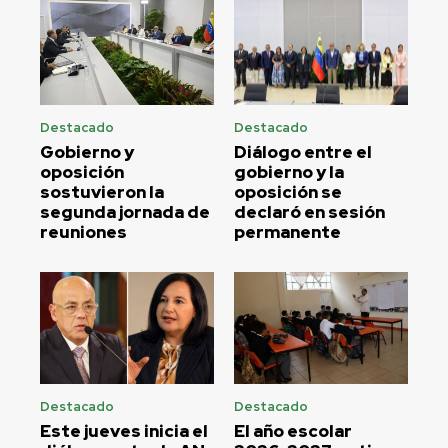
Destacado
Destacado
Gobierno y
Diálogo entre el
oposición
gobierno y la
sostuvieron la
oposición se
segunda jornada de
declaró en sesión
reuniones
permanente
Destacado
Destacado
Este jueves inicia el
El año escolar