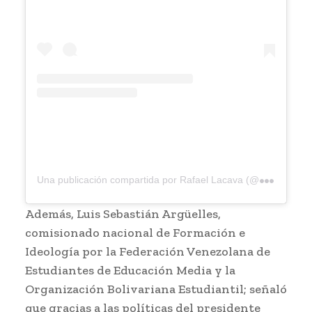
U
na publicación compartida por Rafael Lacava (@lacava10oficial)
Además, Luis Sebastián Argüelles,
comisionado nacional de Formación e
Ideología por la Federación Venezolana de
Estudiantes de Educación Media y la
Organización Bolivariana Estudiantil; señaló
que gracias a las políticas del presidente