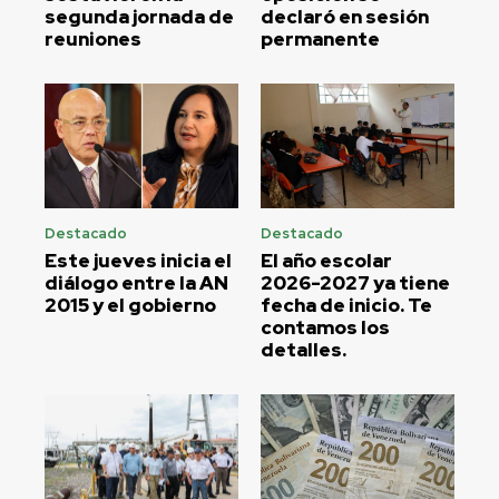
segunda jornada de
declaró en sesión
reuniones
permanente
Destacado
Destacado
Este jueves inicia el
El año escolar
diálogo entre la AN
2026-2027 ya tiene
2015 y el gobierno
fecha de inicio. Te
contamos los
detalles.