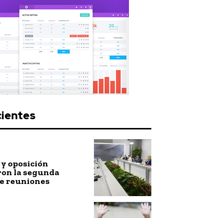
cientes
y oposición
ron la segunda
de reuniones