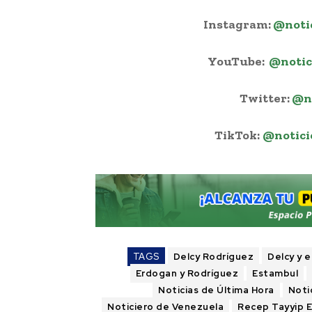
Instagram:
@noti
YouTube:
@notic
Twitter:
@n
TikTok:
@notici
TAGS
Delcy Rodríguez
Delcy y 
Erdogan y Rodríguez
Estambul
Noticias de Última Hora
Noti
Noticiero de Venezuela
Recep Tayyip 