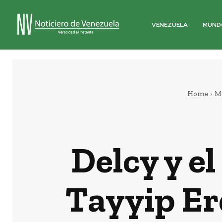
VENEZUELA
MUND
Home
M
Delcy y e
Tayyip Er