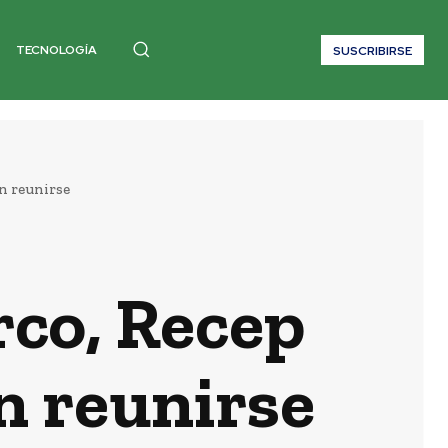
TECNOLOGÍA
SUSCRIBIRSE
n reunirse
rco, Recep
n reunirse