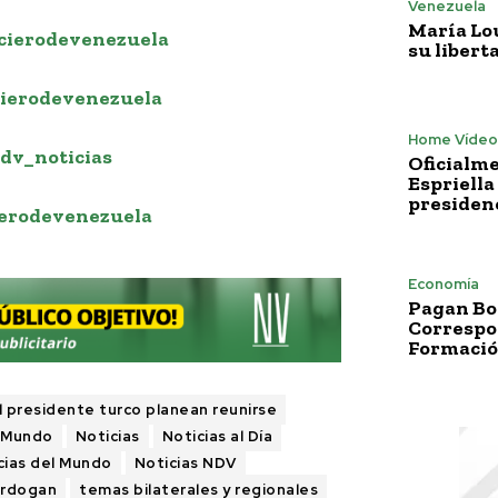
Venezuela
María Lo
cierodevenezuela
su libert
ierodevenezuela
Home Vídeo
dv_noticias
Oficialme
Espriella
presiden
erodevenezuela
Economía
Pagan Bo
Correspo
Formació
el presidente turco planean reunirse
Mundo
Noticias
Noticias al Día
cias del Mundo
Noticias NDV
Erdogan
temas bilaterales y regionales