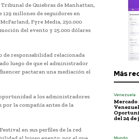
l Tribunal de Quiebras de Manhattan,
e 129 millones de seguidores en
 McFarland, Fyre Media, 250.000
omoción del evento y 25.000 dólares
o de responsabilidad relacionada
rado luego de que el administrador
nfluencer pactaran una mediación el
Más re
Venezuela
a oportunidad a los administradores
Mercado 
 por la compañía antes de la
Venezuela
Oportuni
del 24 de 
stival en sus perfiles de la red
bilidad al lujoso evento; por el que
Mundo