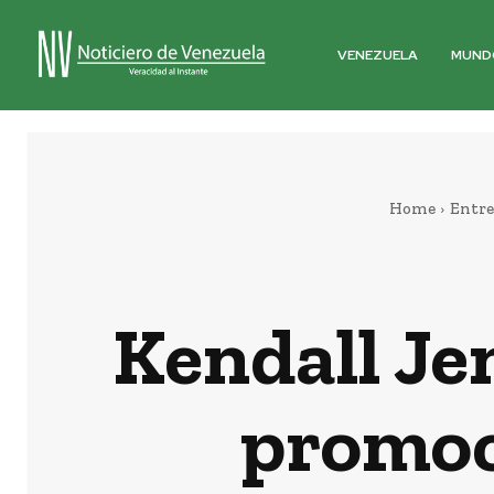
VENEZUELA
MUND
Home
Entre
Kendall Je
promoci