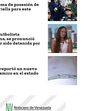
toma de posesión de
riella para este
futbolista
na, se pronunció
r sido detenida por
 reportó un nuevo
smico en el estado