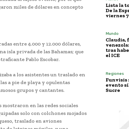
Lista la 
garon miles de dólares en concepto
De la Esp
viernes 7
Mundo
Claudia, 
radas entre 4.000 y 12.000 dólares,
venezola
tras habe
na isla privada de las Bahamas; que
el ICE
traficante Pablo Escobar.
Regiones
zaba a los asistentes un traslado en
Funvisis
las a pie de playa y opulentas
evento sí
famosos grupos y cantantes.
Sucre
s mostraron en las redes sociales
quipadas solo con colchones mojados
queso, traslado en aviones
ta de letrinas móviles, y una