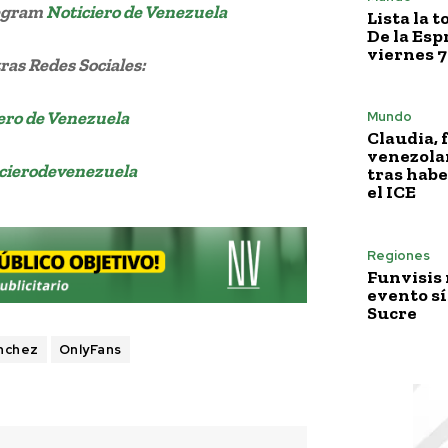
legram
Noticiero de Venezuela
Lista la 
De la Esp
viernes 7
as Redes Sociales:
ero de Venezuela
Mundo
Claudia, 
venezola
cierodevenezuela
tras habe
el ICE
Regiones
Funvisis
evento sí
Sucre
nchez
OnlyFans