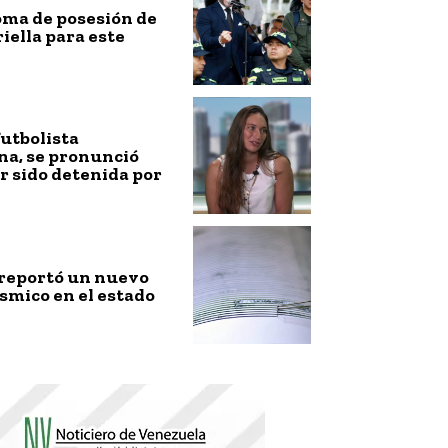
toma de posesión de
riella para este
futbolista
na, se pronunció
r sido detenida por
 reportó un nuevo
smico en el estado