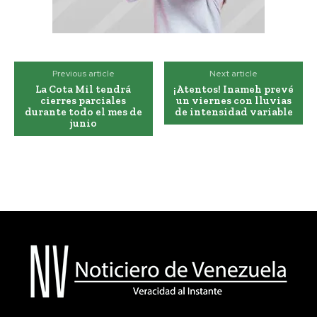
Previous article
Next article
La Cota Mil tendrá
¡Atentos! Inameh prevé
cierres parciales
un viernes con lluvias
durante todo el mes de
de intensidad variable
junio