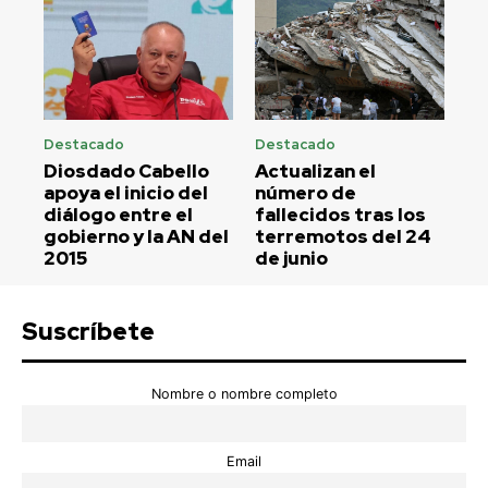
Destacado
Destacado
Diosdado Cabello
Actualizan el
apoya el inicio del
número de
diálogo entre el
fallecidos tras los
gobierno y la AN del
terremotos del 24
2015
de junio
Suscríbete
Nombre o nombre completo
Email